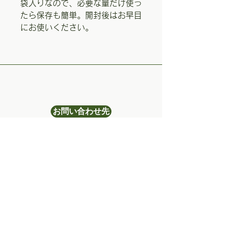
袋入りなので、必要な量だけ使っ
たら保存も簡単。開封後はお早目
にお使いください。
お問い合わせ先
きのこ総合センター(株)
024-972-2214
〒963-0922
福島県郡山市西田町三町目字
谷地30